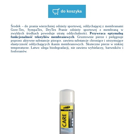
do koszyka
Środek – do prania wierzchniej odzieży sportowej, oddychającej z membranami
Gore-Tex, SympaTex, DryTex Pranie odzieży sportowej z membraną w
zwykłych środkach powoduje utratę oddychalności.
Przywraca optymalną
funkcjonalność tekstyliów membranowych
. Gruntownie pierze i pielęgnuje
poprzez aktywne substancje piorące. zawiera substancje chroniące i utrzymujące
elastyczność oddychających tkanin membranowych. Skuteczne pierze w niskiej
temperaturze. Łatwo ulega biodegradacji, nie zawiera wybielaczy, barwników i
fosforanów.