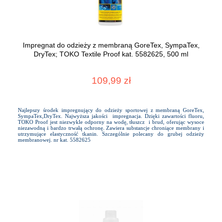
Impregnat do odzieży z membraną GoreTex, SympaTex,
DryTex; TOKO Textile Proof kat. 5582625, 500 ml
109,99 zł
Najlepszy środek impregnujący do odzieży sportowej z membraną GoreTex,
SympaTex,DryTex. Najwyższa jakości impregnacja. Dzięki zawartości fluoru,
TOKO Proof jest niezwykle odporny na wodę, tłuszcz i brud, oferując wysoce
niezawodną i bardzo trwałą ochronę. Zawiera substancje chroniące membrany i
utrzymujące elastyczność tkanin. Szczególnie polecany do grubej odzieży
membranowej. nr kat. 5582625