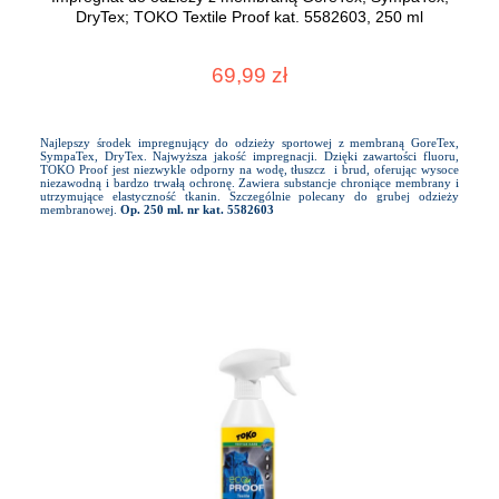
DryTex; TOKO Textile Proof kat. 5582603, 250 ml
69,99 zł
Najlepszy środek impregnujący do odzieży sportowej z membraną GoreTex,
SympaTex, DryTex. Najwyższa jakość impregnacji. Dzięki zawartości fluoru,
TOKO Proof jest niezwykle odporny na wodę, tłuszcz i brud, oferując wysoce
niezawodną i bardzo trwałą ochronę. Zawiera substancje chroniące membrany i
utrzymujące elastyczność tkanin. Szczególnie polecany do grubej odzieży
membranowej.
Op. 250 ml. nr kat. 5582603