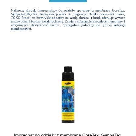
Najlepszy środek impregnujący do odzieży sportowej z membraną GoreTex,
SympaTex,DryTex. Najwyższa jakości impregnacja. Dzięki zawartości fluoru,
TOKO Proof jest niezwykle odporny na wodę, tłuszcz i brud, oferując wysoce
niezawodną i bardzo trwałą ochronę. Zawiera substancje chroniące membrany i
utrzymujące elastyczność tkanin. Szczególnie polecany do grubej odzieży
membranowej.
Impregnat do odzieży z membraną GoreTex, SympaTex,