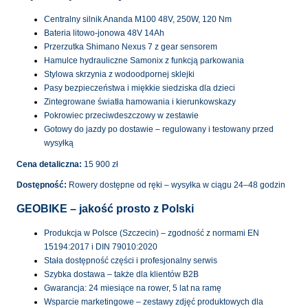
Centralny silnik Ananda M100 48V, 250W, 120 Nm
Bateria litowo-jonowa 48V 14Ah
Przerzutka Shimano Nexus 7 z gear sensorem
Hamulce hydrauliczne Samonix z funkcją parkowania
Stylowa skrzynia z wodoodpornej sklejki
Pasy bezpieczeństwa i miękkie siedziska dla dzieci
Zintegrowane światła hamowania i kierunkowskazy
Pokrowiec przeciwdeszczowy w zestawie
Gotowy do jazdy po dostawie – regulowany i testowany przed
wysyłką
Cena detaliczna:
15 900 zł
Dostępność:
Rowery dostępne od ręki – wysyłka w ciągu 24–48 godzin
GEOBIKE – jakość prosto z Polski
Produkcja w Polsce (Szczecin) – zgodność z normami EN
15194:2017 i DIN 79010:2020
Stała dostępność części i profesjonalny serwis
Szybka dostawa – także dla klientów B2B
Gwarancja: 24 miesiące na rower, 5 lat na ramę
Wsparcie marketingowe – zestawy zdjęć produktowych dla